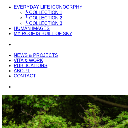
EVERYDAY LIFE ICONOGRPHY
╰ COLLECTION 1
╰ COLLECTION 2
╰ COLLECTION 3
HUMAN IMAGES
MY ROOF IS BUILT OF SKY
NEWS & PROJECTS
VITA & WORK
PUBLICATIONS
ABOUT
CONTACT